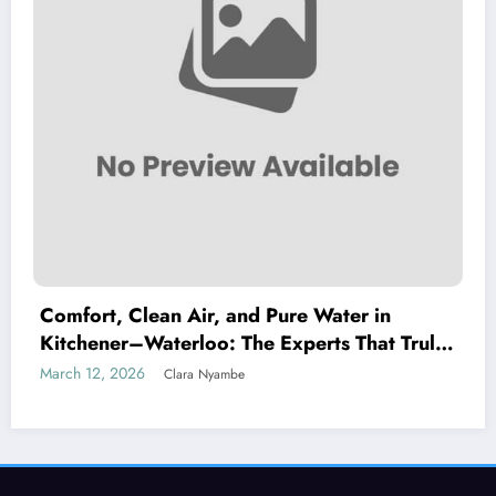
Comfort, Clean Air, and Pure Water in
Kitchener–Waterloo: The Experts That Truly
Care
March 12, 2026
Clara Nyambe