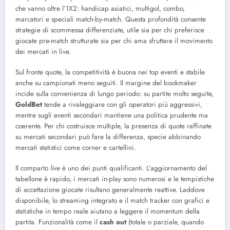
che vanno oltre l’1X2: handicap asiatici, multigol, combo,
marcatori e speciali match-by-match. Questa profondità consente
strategie di scommessa differenziate, utile sia per chi preferisce
giocate pre-match strutturate sia per chi ama sfruttare il movimento
dei mercati in live.
Sul fronte quote, la competitività è buona nei top eventi e stabile
anche su campionati meno seguiti. Il margine del bookmaker
incide sulla convenienza di lungo periodo: su partite molto seguite,
GoldBet
tende a rivaleggiare con gli operatori più aggressivi,
mentre sugli eventi secondari mantiene una politica prudente ma
coerente. Per chi costruisce multiple, la presenza di quote raffinate
su mercati secondari può fare la differenza, specie abbinando
mercati statistici come corner e cartellini.
Il comparto
live
è uno dei punti qualificanti. L’aggiornamento del
tabellone è rapido, i mercati in-play sono numerosi e le tempistiche
di accettazione giocate risultano generalmente reattive. Laddove
disponibile, lo streaming integrato e il match tracker con grafici e
statistiche in tempo reale aiutano a leggere il momentum della
partita. Funzionalità come il
cash out
(totale o parziale, quando