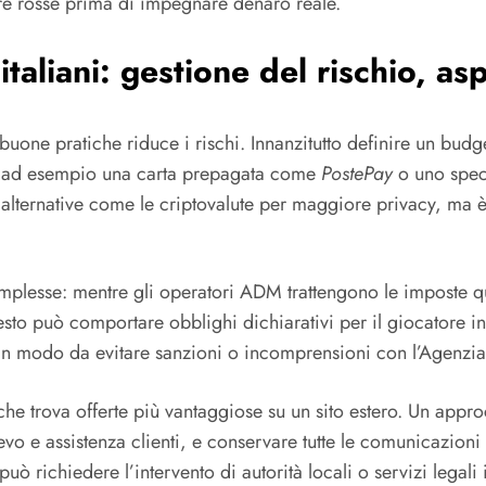
ere rosse prima di impegnare denaro reale.
italiani: gestione del rischio, aspe
uone pratiche riduce i rischi. Innanzitutto definire un budget
 — ad esempio una carta prepagata come
PostePay
o uno speci
alternative come le criptovalute per maggiore privacy, ma è im
omplesse: mentre gli operatori ADM trattengono le imposte qu
sto può comportare obblighi dichiarativi per il giocatore in I
, in modo da evitare sanzioni o incomprensioni con l’Agenzia 
che trova offerte più vantaggiose su un sito estero. Un appro
vo e assistenza clienti, e conservare tutte le comunicazioni e
può richiedere l’intervento di autorità locali o servizi legali