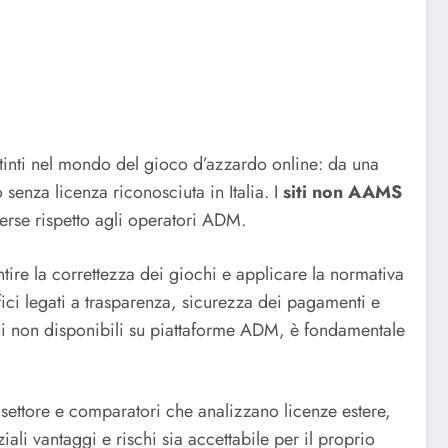
tinti nel mondo del gioco d’azzardo online: da una
o senza licenza riconosciuta in Italia. I
siti non AAMS
erse rispetto agli operatori ADM.
ire la correttezza dei giochi e applicare la normativa
ifici legati a trasparenza, sicurezza dei pagamenti e
ochi non disponibili su piattaforme ADM, è fondamentale
 settore e comparatori che analizzano licenze estere,
li vantaggi e rischi sia accettabile per il proprio