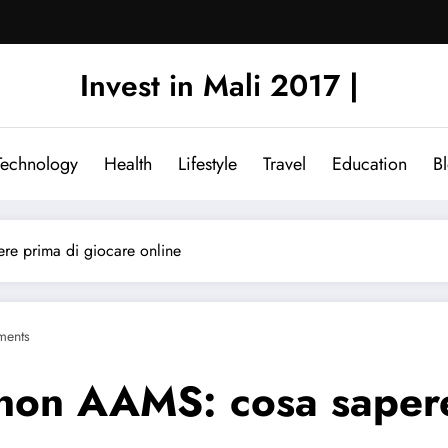
Invest in Mali 2017 |
Technology
Health
Lifestyle
Travel
Education
B
ere prima di giocare online
ents
i non AAMS: cosa saper