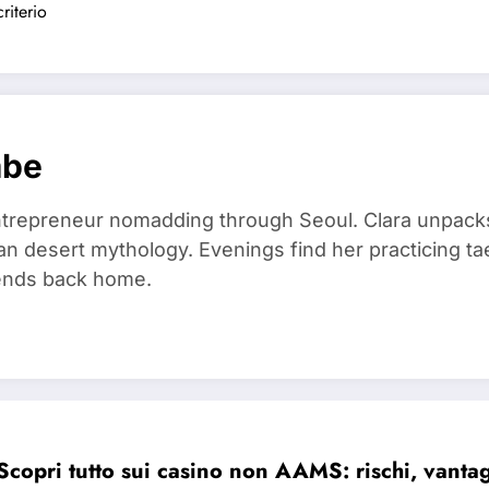
riterio
mbe
trepreneur nomadding through Seoul. Clara unpacks
an desert mythology. Evenings find her practicing t
riends back home.
Scopri tutto sui casino non AAMS: rischi, vantaggi