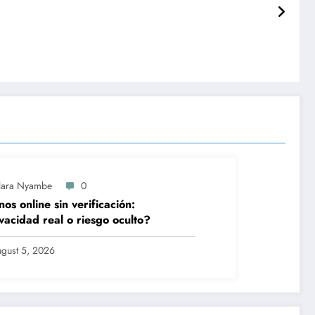
lara Nyambe
0
nos online sin verificación:
vacidad real o riesgo oculto?
gust 5, 2026