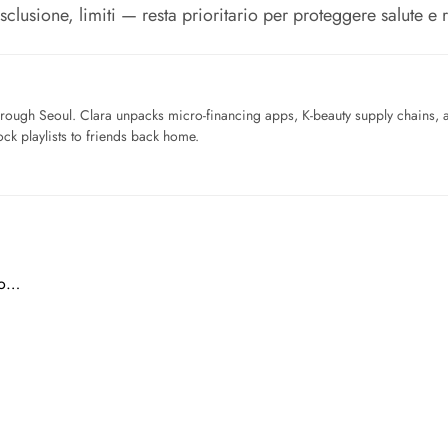
lusione, limiti — resta prioritario per proteggere salute e 
ough Seoul. Clara unpacks micro-financing apps, K-beauty supply chains, a
ck playlists to friends back home.
no…