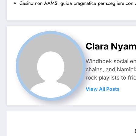
Casino non AAMS: guida pragmatica per scegliere con c
Clara Nya
Windhoek social en
chains, and Namibi
rock playlists to f
View All Posts