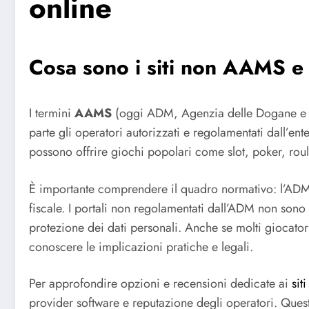
online
Cosa sono i siti non AAMS e 
I termini
AAMS
(oggi ADM, Agenzia delle Dogane e
parte gli operatori autorizzati e regolamentati dall’ente
possono offrire giochi popolari come slot, poker, rou
È importante comprendere il quadro normativo: l’ADM re
fiscale. I portali non regolamentati dall’ADM non sono 
protezione dei dati personali. Anche se molti giocator
conoscere le implicazioni pratiche e legali.
Per approfondire opzioni e recensioni dedicate ai
si
provider software e reputazione degli operatori. Quest