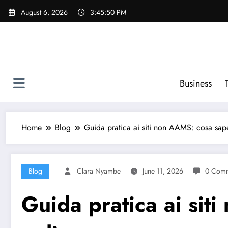
Skip
August 6, 2026
3:45:51 PM
to
content
Business
Home
Blog
Guida pratica ai siti non AAMS: cosa sap
Blog
Clara Nyambe
June 11, 2026
0 Comm
Guida pratica ai sit