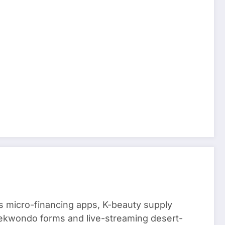
 micro-financing apps, K-beauty supply
aekwondo forms and live-streaming desert-