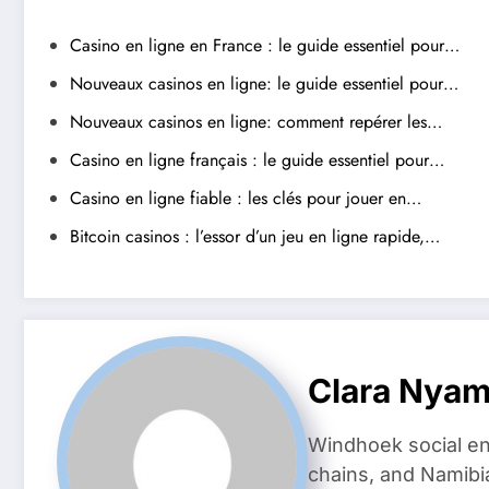
Casino en ligne en France : le guide essentiel pour…
Nouveaux casinos en ligne: le guide essentiel pour…
Nouveaux casinos en ligne: comment repérer les…
Casino en ligne français : le guide essentiel pour…
Casino en ligne fiable : les clés pour jouer en…
Bitcoin casinos : l’essor d’un jeu en ligne rapide,…
Clara Nya
Windhoek social en
chains, and Namibi