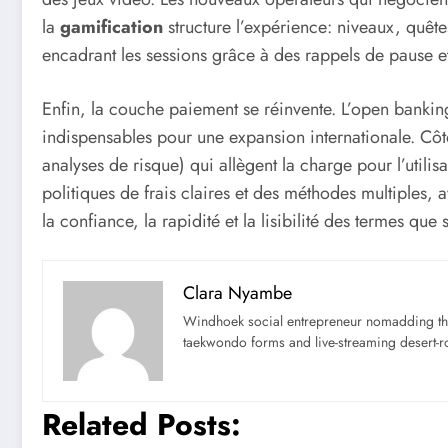
la
gamification
structure l’expérience: niveaux, quêt
encadrant les sessions grâce à des rappels de pause et
Enfin, la couche paiement se réinvente. L’open banking 
indispensables pour une expansion internationale. Côt
analyses de risque) qui allègent la charge pour l’util
politiques de frais claires et des méthodes multiples, 
la confiance, la rapidité et la lisibilité des termes que 
Clara Nyambe
Windhoek social entrepreneur nomadding thr
taekwondo forms and live-streaming desert-ro
Related Posts: