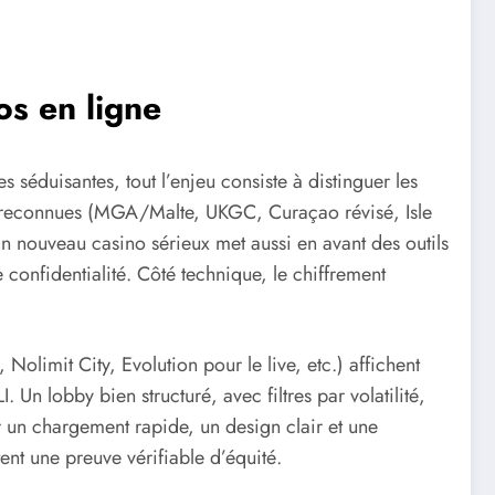
os en ligne
 séduisantes, tout l’enjeu consiste à distinguer les
tion reconnues (MGA/Malte, UKGC, Curaçao révisé, Isle
 nouveau casino sérieux met aussi en avant des outils
 confidentialité. Côté technique, le chiffrement
Nolimit City, Evolution pour le live, etc.) affichent
Un lobby bien structuré, avec filtres par volatilité,
r un chargement rapide, un design clair et une
nt une preuve vérifiable d’équité.