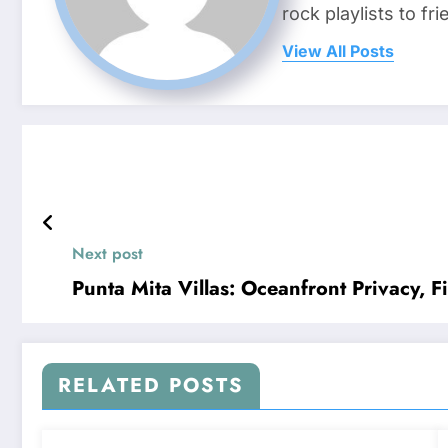
rock playlists to f
View All Posts
Next post
Punta Mita Villas: Oceanfront Privacy, F
RELATED POSTS