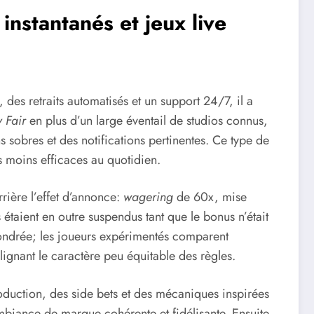
nstantanés et jeux live
, des retraits automatisés et un support 24/7, il a
 Fair
en plus d’un large éventail de studios connus,
 sobres et des notifications pertinentes. Ce type de
s moins efficaces au quotidien.
rière l’effet d’annonce:
wagering
de 60x, mise
s étaient en outre suspendus tant que le bonus n’était
ffondrée; les joueurs expérimentés comparent
lignant le caractère peu équitable des règles.
oduction, des side bets et des mécaniques inspirées
mbiance de marque cohérente et fidélisante. Ensuite,