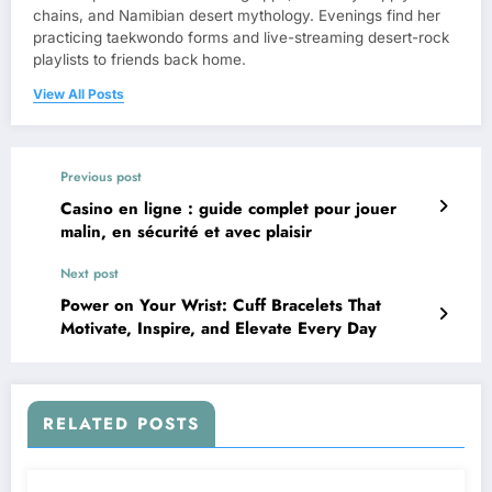
chains, and Namibian desert mythology. Evenings find her
practicing taekwondo forms and live-streaming desert-rock
playlists to friends back home.
View All Posts
Previous post
Casino en ligne : guide complet pour jouer
malin, en sécurité et avec plaisir
Next post
Power on Your Wrist: Cuff Bracelets That
Motivate, Inspire, and Elevate Every Day
RELATED POSTS