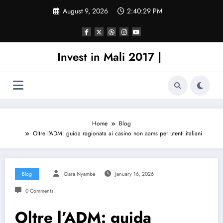
Skip
August 9, 2026
2:40:29 PM
to
content
Invest in Mali 2017 |
Home
Blog
Oltre l’ADM: guida ragionata ai casino non aams per utenti italiani
Blog
Clara Nyambe
January 16, 2026
0 Comments
Oltre l’ADM: guida