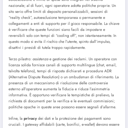
nazionale; al di fuori, ogni operatore adotta politiche proprie. Un
sito serio offre limiti di deposito personalizzabili, sessioni di
“reality check”, autoesclusione temporanea o permanente e
collegamenti a enti di supporto per il gioco responsabile. La chiave
è verificare che queste funzioni siano facili da impostare e
reversibili solo con tempi di “cooling off”, non istantaneamente. In
questo modo si evita il rischio che l’utente, spinto dall’impulso,
disattivi i presidi di tutela troppo rapidamente.
Terzo pilastro:
assistenza
e gestione dei reclami. Un operatore con
licenza solida fornisce canali di supporto multilingue (chat, email,
talvolta telefono), tempi di risposta dichiarati e procedure ADR
(Alternative Dispute Resolution) o un ombudsman di riferimento. La
presenza di un meccanismo di risoluzione delle controversie
esterno all’operatore aumenta la fiducia e riduce l’asimmetria
informativa. È opportuno verificare le tempistiche di prelievo, la
richiesta di documenti per la verifica e le eventuali commissioni;
politiche opache in queste aree possono essere segnali d’allarme.
Infine, la
privacy
dei dati e la protezione dei pagamenti sono
cruciali. I gateway affidabili (carte, bonifici, e-wallet) devono essere