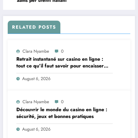
aams per utenti italiani
RELATED POSTS
Clara Nyambe
0
Retrait instantané sur casino en ligne :
tout ce qu’il faut savoir pour encaisser
vite et sereinement
August 6, 2026
Clara Nyambe
0
Découvrir le monde du casino en ligne :
sécurité, jeux et bonnes pratiques
August 6, 2026