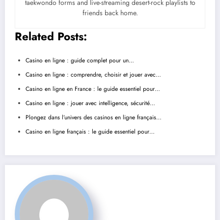
taekwondo forms and live-streaming desert-rock playlists to
friends back home.
Related Posts:
Casino en ligne : guide complet pour un…
Casino en ligne : comprendre, choisir et jouer avec…
Casino en ligne en France : le guide essentiel pour…
Casino en ligne : jouer avec intelligence, sécurité…
Plongez dans l’univers des casinos en ligne français…
Casino en ligne français : le guide essentiel pour…