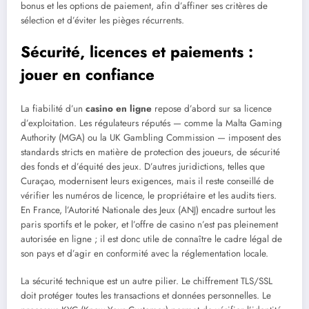
bonus et les options de paiement, afin d’affiner ses critères de
sélection et d’éviter les pièges récurrents.
Sécurité, licences et paiements :
jouer en confiance
La fiabilité d’un
casino en ligne
repose d’abord sur sa licence
d’exploitation. Les régulateurs réputés — comme la Malta Gaming
Authority (MGA) ou la UK Gambling Commission — imposent des
standards stricts en matière de protection des joueurs, de sécurité
des fonds et d’équité des jeux. D’autres juridictions, telles que
Curaçao, modernisent leurs exigences, mais il reste conseillé de
vérifier les numéros de licence, le propriétaire et les audits tiers.
En France, l’Autorité Nationale des Jeux (ANJ) encadre surtout les
paris sportifs et le poker, et l’offre de casino n’est pas pleinement
autorisée en ligne ; il est donc utile de connaître le cadre légal de
son pays et d’agir en conformité avec la réglementation locale.
La sécurité technique est un autre pilier. Le chiffrement TLS/SSL
doit protéger toutes les transactions et données personnelles. Le