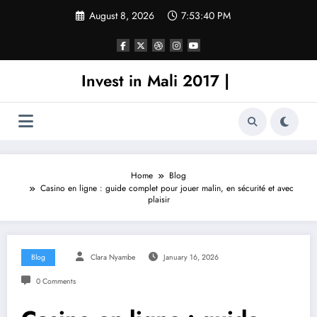
Skip
August 8, 2026
7:53:40 PM
to
content
Invest in Mali 2017 |
Home
Blog
Casino en ligne : guide complet pour jouer malin, en sécurité et avec
plaisir
Blog
Clara Nyambe
January 16, 2026
0 Comments