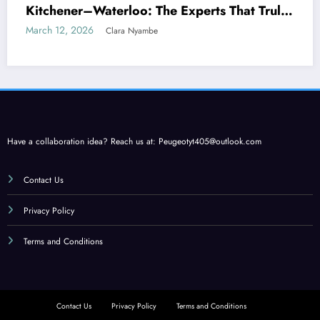
Kitchener–Waterloo: The Experts That Truly
Care
March 12, 2026
Clara Nyambe
Have a collaboration idea? Reach us at:
Peugeotyt405@outlook.com
Contact Us
Privacy Policy
Terms and Conditions
Contact Us
Privacy Policy
Terms and Conditions