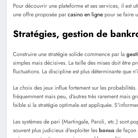
Pour découvrir une plateforme et ses services, il est u
une offre proposée par
casino en ligne
pour se faire u
Stratégies, gestion de bankr
Construire une stratégie solide commence par la
gest
simples mais décisives. La taille des mises doit être p
fluctuations. La discipline est plus déterminante que 
Le choix des jeux influe fortement sur les probabilités
fréquemment mais peu, d'autres très rarement mais gr
faible si la stratégie optimale est appliquée. S'informer
Les systèmes de pari (Martingale, Paroli, etc.) sont pop
souvent plus judicieux d'exploiter les
bonus
de façon c