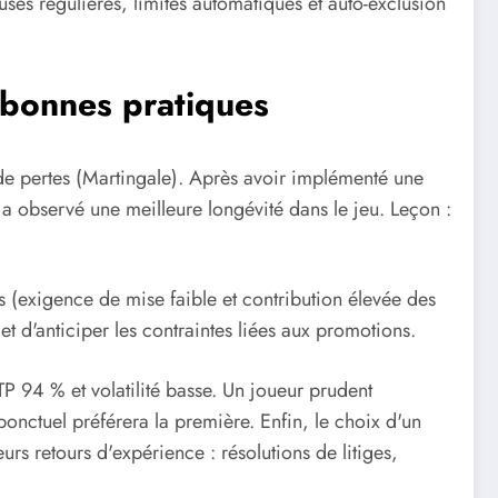
ses régulières, limites automatiques et auto-exclusion
 bonnes pratiques
 de pertes (Martingale). Après avoir implémenté une
l a observé une meilleure longévité dans le jeu. Leçon :
ns (exigence de mise faible et contribution élevée des
et d'anticiper les contraintes liées aux promotions.
TP 94 % et volatilité basse. Un joueur prudent
ponctuel préférera la première. Enfin, le choix d'un
urs retours d'expérience : résolutions de litiges,