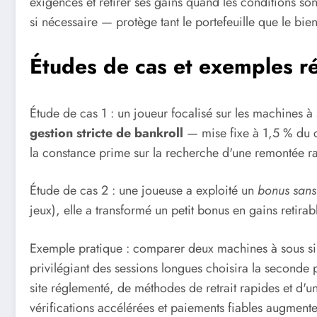
exigences et retirer ses gains quand les conditions so
si nécessaire — protège tant le portefeuille que le bien
Études de cas et exemples r
Étude de cas 1 : un joueur focalisé sur les machines 
gestion stricte de bankroll
— mise fixe à 1,5 % du ca
la constance prime sur la recherche d'une remontée r
Étude de cas 2 : une joueuse a exploité un
bonus sans
jeux), elle a transformé un petit bonus en gains retirab
Exemple pratique : comparer deux machines à sous simil
privilégiant des sessions longues choisira la seconde 
site réglementé, de méthodes de retrait rapides et d'un
vérifications accélérées et paiements fiables augmentent