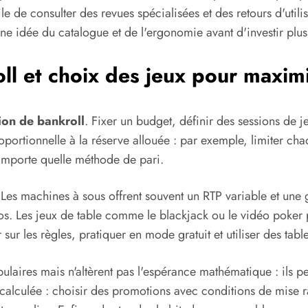
tile de consulter des revues spécialisées et des retours d'ut
ne idée du catalogue et de l'ergonomie avant d'investir plu
oll et choix des jeux pour maxim
ion de bankroll
. Fixer un budget, définir des sessions de j
roportionnelle à la réserve allouée : par exemple, limiter ch
n'importe quelle méthode de pari.
. Les machines à sous offrent souvent un RTP variable et une 
os. Les jeux de table comme le blackjack ou le vidéo poke
 sur les règles, pratiquer en mode gratuit et utiliser des tab
ulaires mais n'altèrent pas l'espérance mathématique : ils pe
alculée : choisir des promotions avec conditions de mise ra