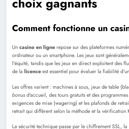
choix gagnants
Comment fonctionne un casino
Un
casino en ligne
repose sur des plateformes numéri
ordinateur ou un smartphone. Les jeux sont généralemen
l'équité, tandis que les jeux en direct exploitent des 
de la
licence
est essentiel pour évaluer la fiabilité d'un
Les offres varient : machines à sous, jeux de table (bl
bonus
d'accueil, des tours gratuits et des programmes d
exigences de mise (wagering) et les plafonds de retrai
retrait qui diffèrent selon la méthode et la vérification
La sécurité technique passe par le chiffrement SSL, la