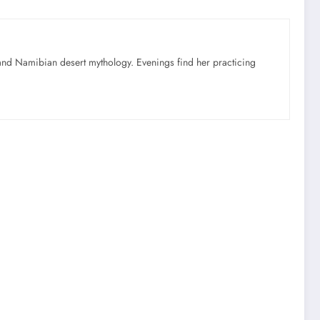
nd Namibian desert mythology. Evenings find her practicing