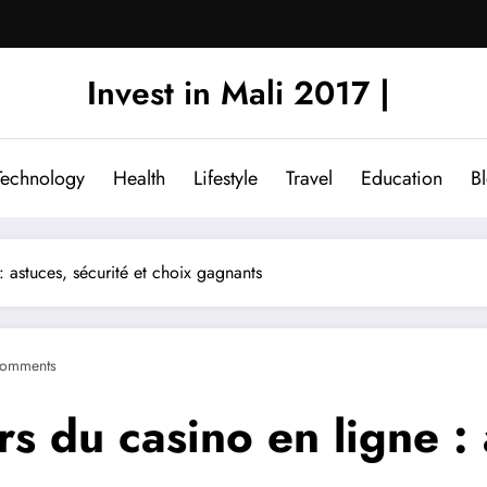
Invest in Mali 2017 |
Technology
Health
Lifestyle
Travel
Education
B
: astuces, sécurité et choix gagnants
omments
s du casino en ligne : 