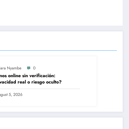
lara Nyambe
0
nos online sin verificación:
vacidad real o riesgo oculto?
gust 5, 2026