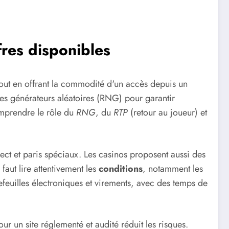
fres disponibles
out en offrant la commodité d'un accès depuis un
des générateurs aléatoires (RNG) pour garantir
Comprendre le rôle du
RNG
, du
RTP
(retour au joueur) et
rect et paris spéciaux. Les casinos proposent aussi des
faut lire attentivement les
conditions
, notamment les
efeuilles électroniques et virements, avec des temps de
r un site réglementé et audité réduit les risques.