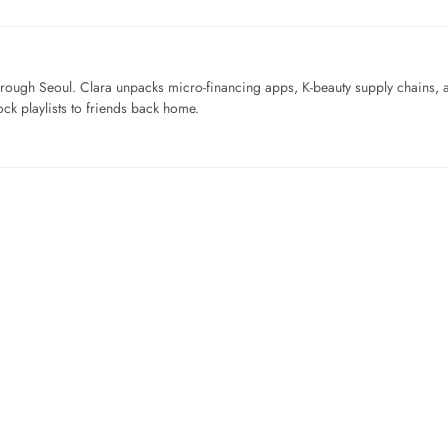
ough Seoul. Clara unpacks micro-financing apps, K-beauty supply chains, a
ck playlists to friends back home.