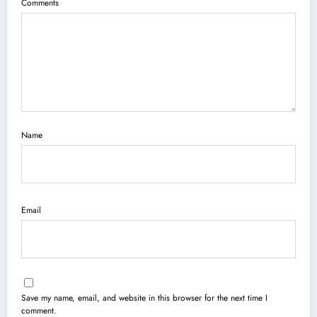
Comments
Name
Email
Save my name, email, and website in this browser for the next time I
comment.