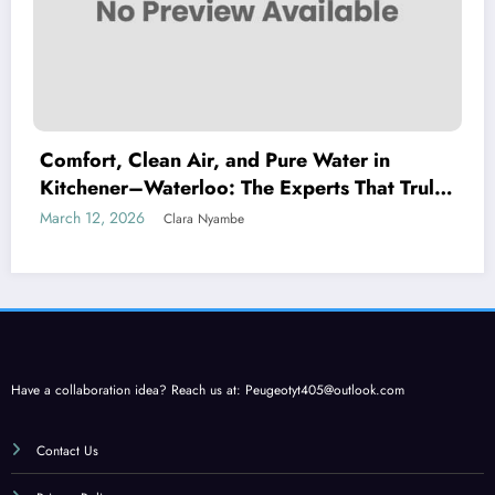
Comfort, Clean Air, and Pure Water in
Kitchener–Waterloo: The Experts That Truly
Care
March 12, 2026
Clara Nyambe
Have a collaboration idea? Reach us at:
Peugeotyt405@outlook.com
Contact Us