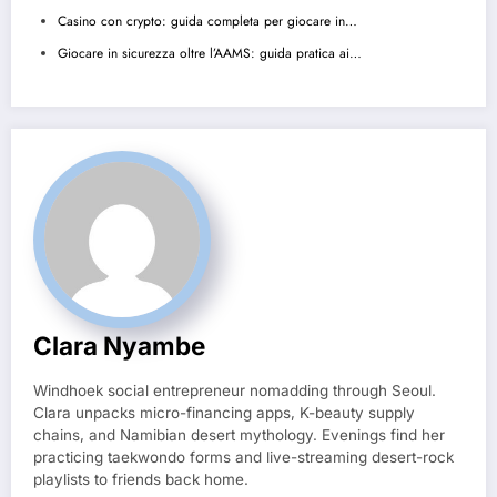
Casino con crypto: guida completa per giocare in…
Giocare in sicurezza oltre l’AAMS: guida pratica ai…
Clara Nyambe
Windhoek social entrepreneur nomadding through Seoul.
Clara unpacks micro-financing apps, K-beauty supply
chains, and Namibian desert mythology. Evenings find her
practicing taekwondo forms and live-streaming desert-rock
playlists to friends back home.