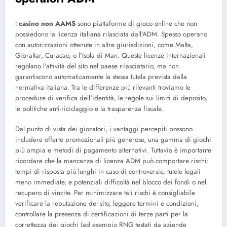
I
casino non AAMS
sono piattaforme di gioco online che non
possiedono la licenza italiana rilasciata dall'ADM. Spesso operano
con autorizzazioni ottenute in altre giurisdizioni, come Malta,
Gibraltar, Curacao, o l'Isola di Man. Queste licenze internazionali
regolano l'attività del sito nel paese rilasciatario, ma non
garantiscono automaticamente la stessa tutela prevista dalla
normativa italiana. Tra le differenze più rilevanti troviamo le
procedure di verifica dell'identità, le regole sui limiti di deposito,
le politiche anti-riciclaggio e la trasparenza fiscale.
Dal punto di vista dei giocatori, i vantaggi percepiti possono
includere offerte promozionali più generose, una gamma di giochi
più ampia e metodi di pagamento alternativi. Tuttavia è importante
ricordare che la mancanza di licenza ADM può comportare rischi:
tempi di risposta più lunghi in caso di controversie, tutele legali
meno immediate, e potenziali difficoltà nel blocco dei fondi o nel
recupero di vincite. Per minimizzare tali rischi è consigliabile
verificare la reputazione del sito, leggere termini e condizioni,
controllare la presenza di certificazioni di terze parti per la
correttezza dei giochi (ad esempio RNG testati da aziende