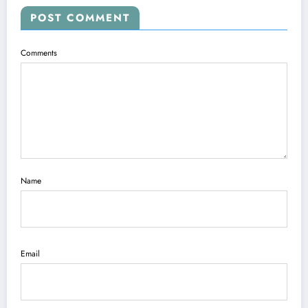
POST COMMENT
Comments
Name
Email