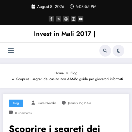
Skip
August 8, 2026
6:08:56 PM
to
content
Invest in Mali 2017 |
Home
Blog
Scoprire i segreti dei casino non AAMS: guida per giocatori informati
Blog
Clara Nyambe
January 29, 2026
0 Comments
Scoprire i segreti dei