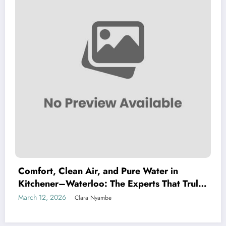
Comfort, Clean Air, and Pure Water in
Kitchener–Waterloo: The Experts That Truly
Care
March 12, 2026
Clara Nyambe