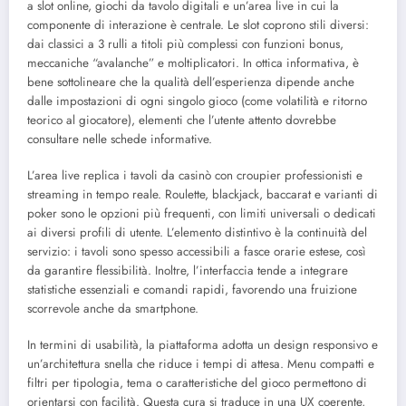
a slot online, giochi da tavolo digitali e un’area live in cui la
componente di interazione è centrale. Le slot coprono stili diversi:
dai classici a 3 rulli a titoli più complessi con funzioni bonus,
meccaniche “avalanche” e moltiplicatori. In ottica informativa, è
bene sottolineare che la qualità dell’esperienza dipende anche
dalle impostazioni di ogni singolo gioco (come volatilità e ritorno
teorico al giocatore), elementi che l’utente attento dovrebbe
consultare nelle schede informative.
L’area live replica i tavoli da casinò con croupier professionisti e
streaming in tempo reale. Roulette, blackjack, baccarat e varianti di
poker sono le opzioni più frequenti, con limiti universali o dedicati
ai diversi profili di utente. L’elemento distintivo è la continuità del
servizio: i tavoli sono spesso accessibili a fasce orarie estese, così
da garantire flessibilità. Inoltre, l’interfaccia tende a integrare
statistiche essenziali e comandi rapidi, favorendo una fruizione
scorrevole anche da smartphone.
In termini di usabilità, la piattaforma adotta un design responsivo e
un’architettura snella che riduce i tempi di attesa. Menu compatti e
filtri per tipologia, tema o caratteristiche del gioco permettono di
orientarsi con facilità. Questa cura si traduce in una UX coerente,