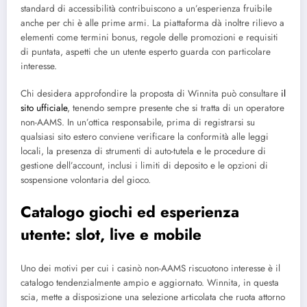
standard di accessibilità contribuiscono a un’esperienza fruibile
anche per chi è alle prime armi. La piattaforma dà inoltre rilievo a
elementi come termini bonus, regole delle promozioni e requisiti
di puntata, aspetti che un utente esperto guarda con particolare
interesse.
Chi desidera approfondire la proposta di Winnita può consultare
il
sito ufficiale
, tenendo sempre presente che si tratta di un operatore
non-AAMS. In un’ottica responsabile, prima di registrarsi su
qualsiasi sito estero conviene verificare la conformità alle leggi
locali, la presenza di strumenti di auto-tutela e le procedure di
gestione dell’account, inclusi i limiti di deposito e le opzioni di
sospensione volontaria del gioco.
Catalogo giochi ed esperienza
utente: slot, live e mobile
Uno dei motivi per cui i casinò non-AAMS riscuotono interesse è il
catalogo tendenzialmente ampio e aggiornato. Winnita, in questa
scia, mette a disposizione una selezione articolata che ruota attorno