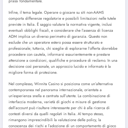
prassi fondamentale.
Infine, il tema legale. Operare o giocare su siti non-AAMS
comporta differenze regolatorie e possibili limitazioni nelle tutele
previste in Italia. È saggio valutare la normativa vigente, inclusi
eventuali obblighi fiscali, e considerare che l’assenza di licenza
ADM implica un diverso perimetro di garanzia. Questo non
esclude che un operatore estero possa essere strutturato e
professionale; tuttavia, chi sceglie di esplorarne l’offerta dovrebbe
procedere con cautela, informarsi esaurientemente e prestare
attenzione a condizioni, qualifiche e procedure di reclamo. In una
decisione così personale, un approccio lucido e informato è la
migliore forma di protezione.
Nel complesso, Winnita Casino si posiziona come un’alternativa
contemporanea nel panorama internazionale, orientata a
un’esperienza snella e centrata sull’utente. La combinazione di
interfaccia moderna, varietà di giochi e misure di gestione
dell’account può risultare interessante per chi è alla ricerca di
contesti diversi da quelli regolati in Italia. Al tempo stesso,
rimangono imprescindibili la valutazione delle policy, la
conoscenza dei rischi e l’adozione di un comportamento di gioco