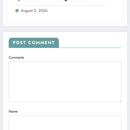
August 5, 2026
POST COMMENT
Comments
Name