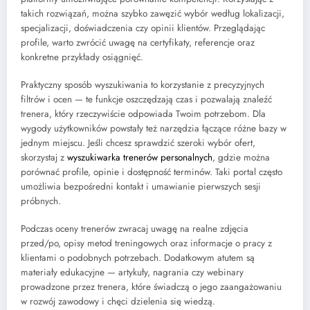
takich rozwiązań, można szybko zawęzić wybór według lokalizacji,
specjalizacji, doświadczenia czy opinii klientów. Przeglądając
profile, warto zwrócić uwagę na certyfikaty, referencje oraz
konkretne przykłady osiągnięć.
Praktyczny sposób wyszukiwania to korzystanie z precyzyjnych
filtrów i ocen — te funkcje oszczędzają czas i pozwalają znaleźć
trenera, który rzeczywiście odpowiada Twoim potrzebom. Dla
wygody użytkowników powstały też narzędzia łączące różne bazy w
jednym miejscu. Jeśli chcesz sprawdzić szeroki wybór ofert,
skorzystaj z
wyszukiwarka trenerów personalnych
, gdzie można
porównać profile, opinie i dostępność terminów. Taki portal często
umożliwia bezpośredni kontakt i umawianie pierwszych sesji
próbnych.
Podczas oceny trenerów zwracaj uwagę na realne zdjęcia
przed/po, opisy metod treningowych oraz informacje o pracy z
klientami o podobnych potrzebach. Dodatkowym atutem są
materiały edukacyjne — artykuły, nagrania czy webinary
prowadzone przez trenera, które świadczą o jego zaangażowaniu
w rozwój zawodowy i chęci dzielenia się wiedzą.