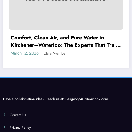
Comfort, Clean Air, and Pure Water in
Kitchener–Waterloo: The Experts That Truly
Care
March 12, 2026
Clara Nyambe
Have a collaboration idea? Reach us at:
Peugeotyt405@outlook.com
Contact Us
Privacy Policy