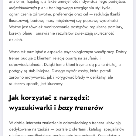
anatomii, fizjologii, a także umiejętność indywidualnego podejścia.
Indywidualizacja
planu treningowego uwzględnia styl życia,
ograniczenia zdrowotne, preferencje oraz cel — redukcję tkanki
tłuszczowej, budowę masy mięśniowej czy poprawę wydolności.
Ważne jest również monitorowanie postępów: regularne pomiary,
korekty planu i omawianie rezultatów zwiększają skuteczność
działań.
Warto też pamiętać o aspekcie psychologicznym współpracy. Dobry
trener buduje z klientem relację opartą na zaufaniu i
odpowiedzialności. Dzięki temu klient trzyma się planu dłużej, a
postępy są stabilniejsze. Dlatego wybór osoby, która potrafi
zarówno motywować, jak i korygować błędy w delikatny, ale
skuteczny sposób, jest kluczowy.
Jak korzystać z narzędzi:
wyszukiwarki i
bazy trenerów
W dobie internetu znalezienie odpowiedniego trenera ułatwiają
dedykowane narzędzia — portale z ofertami, katalogi specjalistów i
platformy umożliwiające porównanie kompetencji. Korzystając z