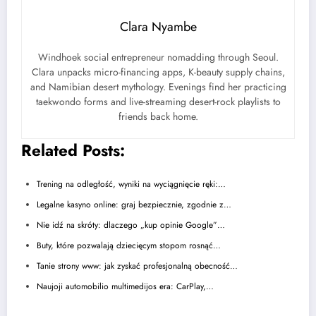
Clara Nyambe
Windhoek social entrepreneur nomadding through Seoul.
Clara unpacks micro-financing apps, K-beauty supply chains,
and Namibian desert mythology. Evenings find her practicing
taekwondo forms and live-streaming desert-rock playlists to
friends back home.
Related Posts:
Trening na odległość, wyniki na wyciągnięcie ręki:…
Legalne kasyno online: graj bezpiecznie, zgodnie z…
Nie idź na skróty: dlaczego „kup opinie Google”…
Buty, które pozwalają dziecięcym stopom rosnąć…
Tanie strony www: jak zyskać profesjonalną obecność…
Naujoji automobilio multimedijos era: CarPlay,…