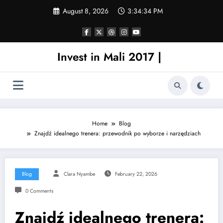
Skip
August 8, 2026
3:34:35 PM
to
content
Invest in Mali 2017 |
Home
Blog
Znajdź idealnego trenera: przewodnik po wyborze i narzędziach
Blog
Clara Nyambe
February 22, 2026
0 Comments
Znajdź idealnego trenera: