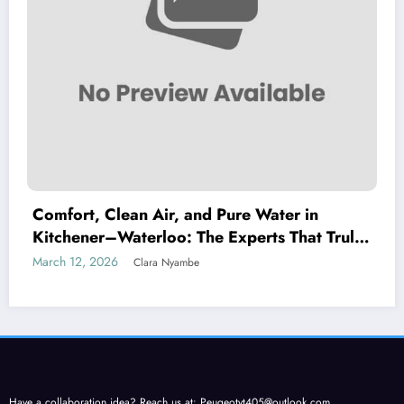
Comfort, Clean Air, and Pure Water in
Kitchener–Waterloo: The Experts That Truly
Care
March 12, 2026
Clara Nyambe
Have a collaboration idea? Reach us at:
Peugeotyt405@outlook.com