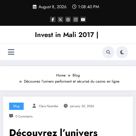
Skip
August 8, 2026
1:08:41 PM
to
content
Invest in Mali 2017 |
Home
Blog
Découvrez l’univers performant et sécurisé du casino en ligne
Blog
Clara Nyambe
January 30, 2026
0 Comments
Découvrez l’univers