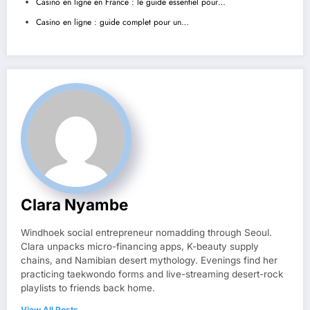
Casino en ligne en France : le guide essentiel pour…
Casino en ligne : guide complet pour un…
Clara Nyambe
Windhoek social entrepreneur nomadding through Seoul.
Clara unpacks micro-financing apps, K-beauty supply
chains, and Namibian desert mythology. Evenings find her
practicing taekwondo forms and live-streaming desert-rock
playlists to friends back home.
View All Posts