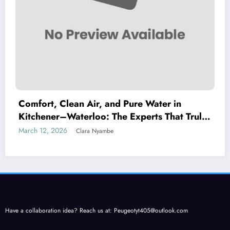
Comfort, Clean Air, and Pure Water in
Kitchener–Waterloo: The Experts That Truly
Care
March 12, 2026
Clara Nyambe
Have a collaboration idea? Reach us at:
Peugeotyt405@outlook.com