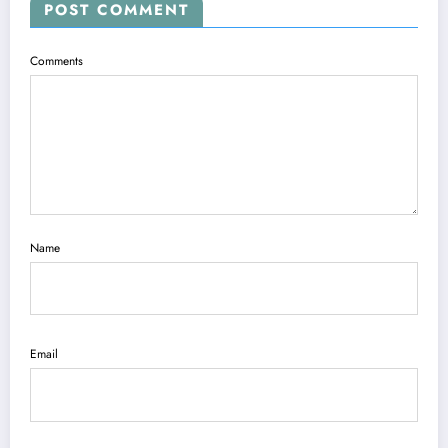
POST COMMENT
Comments
Name
Email