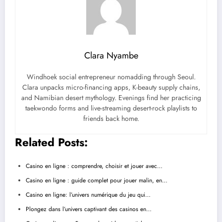
Clara Nyambe
Windhoek social entrepreneur nomadding through Seoul.
Clara unpacks micro-financing apps, K-beauty supply chains,
and Namibian desert mythology. Evenings find her practicing
taekwondo forms and live-streaming desert-rock playlists to
friends back home.
Related Posts:
Casino en ligne : comprendre, choisir et jouer avec…
Casino en ligne : guide complet pour jouer malin, en…
Casino en ligne: l’univers numérique du jeu qui…
Plongez dans l’univers captivant des casinos en…