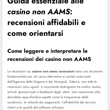
Guida essenziale alle
casino non AAMS
:
recensioni affidabili e
come orientarsi
Come leggere e interpretare le
recensioni dei
casino non AAMS
Le recensioni sui
casino non aams recensioni
sono uno strumento
fondamentale per chi cerca alternative ai portali autorizzati
dall'Agenzia delle Dogane e dei Monopoli. Tuttavia, non tutte le
recensioni sono uguali: è importante distinguere tra analisi neutre,
articoli sponsorizzati e feedback degli utenti. Una recensione utile
dovrebbe approfondire aspetti come la trasparenza delle
condizioni, la velocità dei pagamenti, l’affidabilità del servizio
clienti e la qualità del software utilizzato.