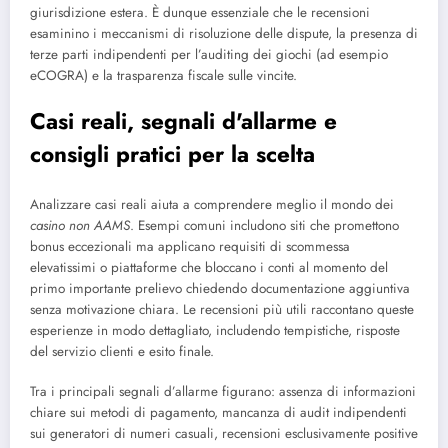
giurisdizione estera. È dunque essenziale che le recensioni
esaminino i meccanismi di risoluzione delle dispute, la presenza di
terze parti indipendenti per l’auditing dei giochi (ad esempio
eCOGRA) e la trasparenza fiscale sulle vincite.
Casi reali, segnali d'allarme e
consigli pratici per la scelta
Analizzare casi reali aiuta a comprendere meglio il mondo dei
casino non AAMS
. Esempi comuni includono siti che promettono
bonus eccezionali ma applicano requisiti di scommessa
elevatissimi o piattaforme che bloccano i conti al momento del
primo importante prelievo chiedendo documentazione aggiuntiva
senza motivazione chiara. Le recensioni più utili raccontano queste
esperienze in modo dettagliato, includendo tempistiche, risposte
del servizio clienti e esito finale.
Tra i principali segnali d’allarme figurano: assenza di informazioni
chiare sui metodi di pagamento, mancanza di audit indipendenti
sui generatori di numeri casuali, recensioni esclusivamente positive