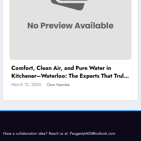
Comfort, Clean Air, and Pure Water in
Kitchener–Waterloo: The Experts That Truly
Care
March 12, 2026
Clara Nyambe
Have a collaboration idea? Reach us at:
Peugeotyt405@outlook.com