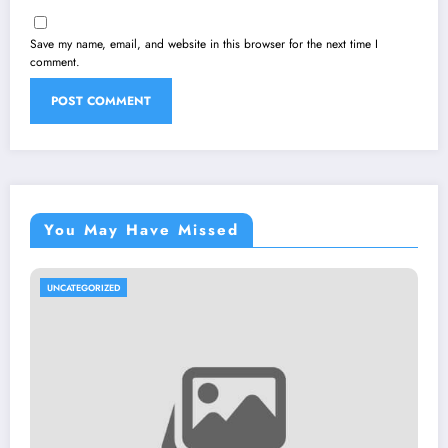
Save my name, email, and website in this browser for the next time I
comment.
You May Have Missed
UNCATEGORIZED