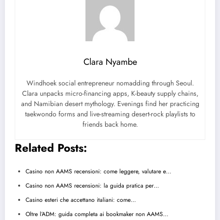
Clara Nyambe
Windhoek social entrepreneur nomadding through Seoul.
Clara unpacks micro-financing apps, K-beauty supply chains,
and Namibian desert mythology. Evenings find her practicing
taekwondo forms and live-streaming desert-rock playlists to
friends back home.
Related Posts:
Casino non AAMS recensioni: come leggere, valutare e…
Casino non AAMS recensioni: la guida pratica per…
Casino esteri che accettano italiani: come…
Oltre l’ADM: guida completa ai bookmaker non AAMS…