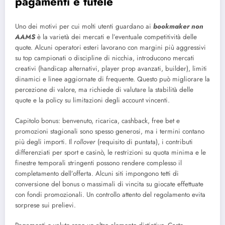
pagamenti e tutele
Uno dei motivi per cui molti utenti guardano ai
bookmaker non
AAMS
è la varietà dei mercati e l’eventuale competitività delle
quote. Alcuni operatori esteri lavorano con margini più aggressivi
su top campionati o discipline di nicchia, introducono mercati
creativi (handicap alternativi, player prop avanzati, builder), limiti
dinamici e linee aggiornate di frequente. Questo può migliorare la
percezione di valore, ma richiede di valutare la stabilità delle
quote e la policy su limitazioni degli account vincenti.
Capitolo bonus: benvenuto, ricarica, cashback, free bet e
promozioni stagionali sono spesso generosi, ma i termini contano
più degli importi. Il
rollover
(requisito di puntata), i contributi
differenziati per sport e casinò, le restrizioni su quota minima e le
finestre temporali stringenti possono rendere complesso il
completamento dell’offerta. Alcuni siti impongono tetti di
conversione del bonus o massimali di vincita su giocate effettuate
con fondi promozionali. Un controllo attento del regolamento evita
sorprese sui prelievi.