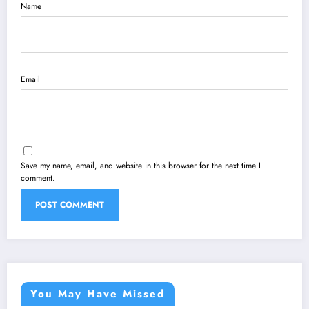
Name
Email
Save my name, email, and website in this browser for the next time I
comment.
You May Have Missed