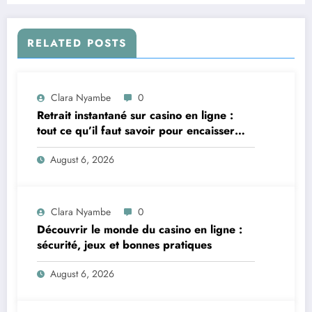
RELATED POSTS
Clara Nyambe
0
Retrait instantané sur casino en ligne :
tout ce qu’il faut savoir pour encaisser
vite et sereinement
August 6, 2026
Clara Nyambe
0
Découvrir le monde du casino en ligne :
sécurité, jeux et bonnes pratiques
August 6, 2026