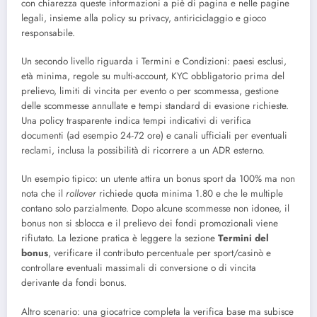
con chiarezza queste informazioni a piè di pagina e nelle pagine
legali, insieme alla policy su privacy, antiriciclaggio e gioco
responsabile.
Un secondo livello riguarda i Termini e Condizioni: paesi esclusi,
età minima, regole su multi-account, KYC obbligatorio prima del
prelievo, limiti di vincita per evento o per scommessa, gestione
delle scommesse annullate e tempi standard di evasione richieste.
Una policy trasparente indica tempi indicativi di verifica
documenti (ad esempio 24-72 ore) e canali ufficiali per eventuali
reclami, inclusa la possibilità di ricorrere a un ADR esterno.
Un esempio tipico: un utente attira un bonus sport da 100% ma non
nota che il
rollover
richiede quota minima 1.80 e che le multiple
contano solo parzialmente. Dopo alcune scommesse non idonee, il
bonus non si sblocca e il prelievo dei fondi promozionali viene
rifiutato. La lezione pratica è leggere la sezione
Termini del
bonus
, verificare il contributo percentuale per sport/casinò e
controllare eventuali massimali di conversione o di vincita
derivante da fondi bonus.
Altro scenario: una giocatrice completa la verifica base ma subisce