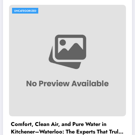
UNCATEGORIZED
Comfort, Clean Air, and Pure Water in
Kitchener–Waterloo: The Experts That Truly