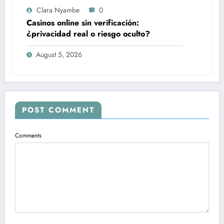
Clara Nyambe
0
Casinos online sin verificación:
¿privacidad real o riesgo oculto?
August 5, 2026
POST COMMENT
Comments