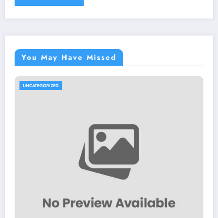
You May Have Missed
UNCATEGORIZED