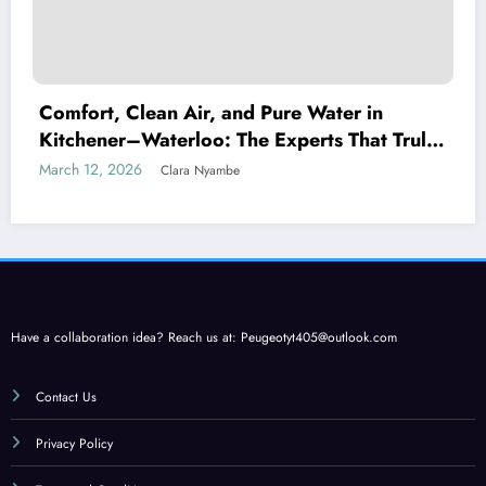
Comfort, Clean Air, and Pure Water in
Kitchener–Waterloo: The Experts That Truly
Care
March 12, 2026
Clara Nyambe
Have a collaboration idea? Reach us at:
Peugeotyt405@outlook.com
Contact Us
Privacy Policy