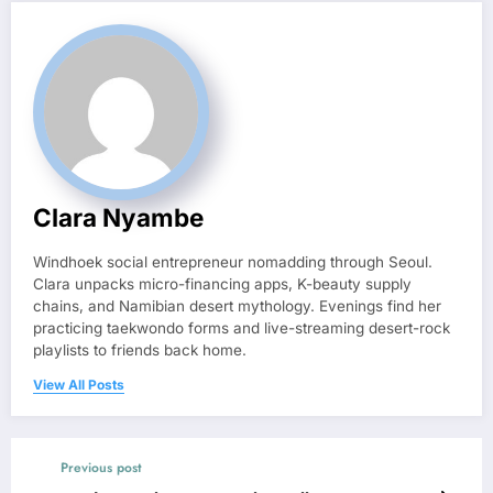
Clara Nyambe
Windhoek social entrepreneur nomadding through Seoul.
Clara unpacks micro-financing apps, K-beauty supply
chains, and Namibian desert mythology. Evenings find her
practicing taekwondo forms and live-streaming desert-rock
playlists to friends back home.
View All Posts
Previous post