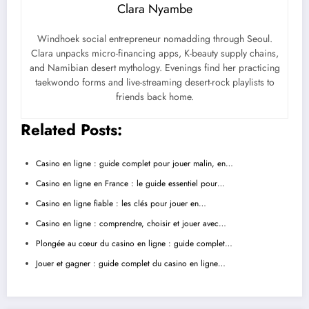
Clara Nyambe
Windhoek social entrepreneur nomadding through Seoul.
Clara unpacks micro-financing apps, K-beauty supply chains,
and Namibian desert mythology. Evenings find her practicing
taekwondo forms and live-streaming desert-rock playlists to
friends back home.
Related Posts:
Casino en ligne : guide complet pour jouer malin, en…
Casino en ligne en France : le guide essentiel pour…
Casino en ligne fiable : les clés pour jouer en…
Casino en ligne : comprendre, choisir et jouer avec…
Plongée au cœur du casino en ligne : guide complet…
Jouer et gagner : guide complet du casino en ligne…