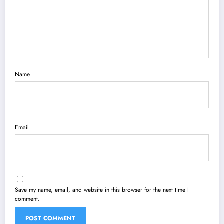
Name
Email
Save my name, email, and website in this browser for the next time I
comment.