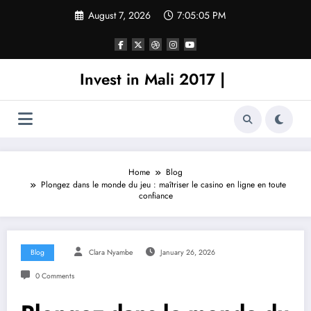
Skip
August 7, 2026
7:05:06 PM
to
content
Invest in Mali 2017 |
Home
Blog
Plongez dans le monde du jeu : maîtriser le casino en ligne en toute
confiance
Blog
Clara Nyambe
January 26, 2026
0 Comments