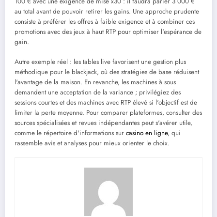
100 € avec une exigence de mise x30 : il faudra parier 3 000 €
au total avant de pouvoir retirer les gains. Une approche prudente
consiste à préférer les offres à faible exigence et à combiner ces
promotions avec des jeux à haut RTP pour optimiser l'espérance de
gain.
Autre exemple réel : les tables live favorisent une gestion plus
méthodique pour le blackjack, où des stratégies de base réduisent
l'avantage de la maison. En revanche, les machines à sous
demandent une acceptation de la variance ; privilégiez des
sessions courtes et des machines avec RTP élevé si l'objectif est de
limiter la perte moyenne. Pour comparer plateformes, consulter des
sources spécialisées et revues indépendantes peut s'avérer utile,
comme le répertoire d'informations sur
casino en ligne
, qui
rassemble avis et analyses pour mieux orienter le choix.