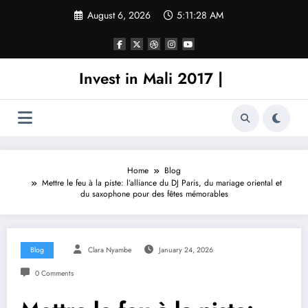
Skip
August 6, 2026
5:11:28 AM
to
content
Invest in Mali 2017 |
Home
Blog
Mettre le feu à la piste: l’alliance du DJ Paris, du mariage oriental et
du saxophone pour des fêtes mémorables
Blog
Clara Nyambe
January 24, 2026
0 Comments