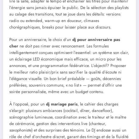
lire la salle, adapter le tempo et enchaîner les titres pour maintenir
l’énergie sans jamais épuiser le public. De la sélection des playlists
au calage des transitions, tout se joue dans les détails: versions
radio ou extended, warm-up en douceur, climaxes
chorégraphiques, breaks pour laisser place aux discours.
Pour un anniversaire, le choix d’un
dj pour anniversaire pas
cher
ne doit pas rimer avec renoncement. Les formules
intelligentement conçues optimisent l’essentiel: un système son clair,
un éclairage LED économique mais efficace, un micro pour les
annonces, et une programmation fédératrice. L’objectif? Proposer
le meilleur ratio plaisir/prix sans sacrifier la qualité d’écoute ni
l’élégance visuelle. Un bon brief préalable — goûts, décennies
préférées, souvenirs communs, « no list » — permet d’offrir une
soirée personnalisée, même avec un budget contenu.
À l’opposé, pour un
dj mariage paris
, le cahier des charges
s’élargit: plusieurs ambiances (cocktail, dîner, dancefloor),
scénographie lumineuse, coordination avec le traiteur et le maître
de cérémonie, gestion des interventions live (chanteur,
saxophoniste
) et des surprises des témoins. Le DJ endosse aussi un
rôle de chef d’orchestre discret, garant des timings et de la fluidité