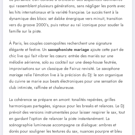
qui rassemblent plusieurs générations, sans négliger les ponts avec
les hits internationaux et la variété française. Le succès tient à la
dynamique des blocs: set dabke énergique vers minuit, transition
vers du groove 2000’s, puis retour au raï iconique pour souder la
famille sur la piste.
À Paris, les couples cosmopolites recherchent une signature
élégante et festive. Un
saxophoniste mariage
ajoute cette part de
chic live qui fait vibrer les cœurs: entrée des mariés sur une
mélodie aérienne, solo au cocktail sur une deep-house feutrée,
improvisations sur un classique de Fairuz revisité. Le
saxophone
mariage
relie l’émotion live à la précision du DJ: le son organique
du cuivre se marie aux beats électroniques pour une sensation de
club intimiste, raffinée et chaleureuse.
La cohérence se prépare en amont: tonalités repérées, grilles
harmoniques partagées, signaux pour les breaks et relances. Le DJ
prévoit des versions instrumentales pour laisser respirer le sax, tout
en gardant l’option de relancer la piste instantanément. La
scénographie lumineuse accompagne ce dialogue: ambres et
dorés pour souligner les textures du sax, nuances pourpre et bleu