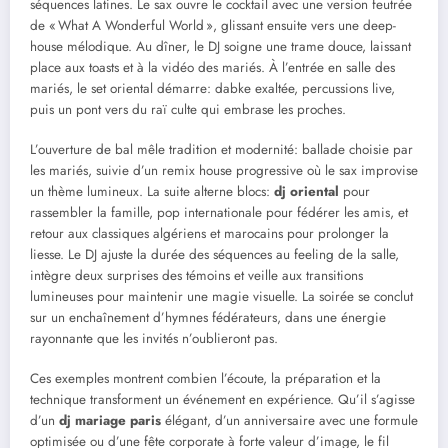
séquences latines. Le sax ouvre le cocktail avec une version feutrée
de « What A Wonderful World », glissant ensuite vers une deep-
house mélodique. Au dîner, le DJ soigne une trame douce, laissant
place aux toasts et à la vidéo des mariés. À l’entrée en salle des
mariés, le set oriental démarre: dabke exaltée, percussions live,
puis un pont vers du raï culte qui embrase les proches.
L’ouverture de bal mêle tradition et modernité: ballade choisie par
les mariés, suivie d’un remix house progressive où le sax improvise
un thème lumineux. La suite alterne blocs:
dj oriental
pour
rassembler la famille, pop internationale pour fédérer les amis, et
retour aux classiques algériens et marocains pour prolonger la
liesse. Le DJ ajuste la durée des séquences au feeling de la salle,
intègre deux surprises des témoins et veille aux transitions
lumineuses pour maintenir une magie visuelle. La soirée se conclut
sur un enchaînement d’hymnes fédérateurs, dans une énergie
rayonnante que les invités n’oublieront pas.
Ces exemples montrent combien l’écoute, la préparation et la
technique transforment un événement en expérience. Qu’il s’agisse
d’un
dj mariage paris
élégant, d’un anniversaire avec une formule
optimisée ou d’une fête corporate à forte valeur d’image, le fil