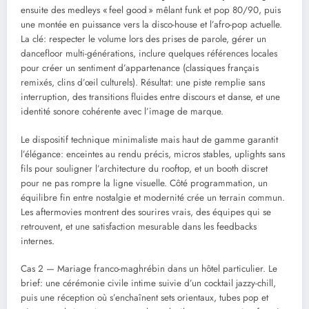
ensuite des medleys « feel good » mêlant funk et pop 80/90, puis
une montée en puissance vers la disco-house et l’afro-pop actuelle.
La clé: respecter le volume lors des prises de parole, gérer un
dancefloor multi-générations, inclure quelques références locales
pour créer un sentiment d’appartenance (classiques français
remixés, clins d’œil culturels). Résultat: une piste remplie sans
interruption, des transitions fluides entre discours et danse, et une
identité sonore cohérente avec l’image de marque.
Le dispositif technique minimaliste mais haut de gamme garantit
l’élégance: enceintes au rendu précis, micros stables, uplights sans
fils pour souligner l’architecture du rooftop, et un booth discret
pour ne pas rompre la ligne visuelle. Côté programmation, un
équilibre fin entre nostalgie et modernité crée un terrain commun.
Les aftermovies montrent des sourires vrais, des équipes qui se
retrouvent, et une satisfaction mesurable dans les feedbacks
internes.
Cas 2 — Mariage franco-maghrébin dans un hôtel particulier. Le
brief: une cérémonie civile intime suivie d’un cocktail jazzy-chill,
puis une réception où s’enchaînent sets orientaux, tubes pop et