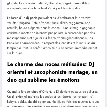
globale. Le choix du matériel, discret et soigné, sans câbles
apparents, valorise la salle et s’intègre à la décoration.
La force d’un
dj paris
polyvalent est d’embrasser la diversité:
variété française, RnB, afrobeat, funk, disco, reggaeton, pop
actuelle, house élégante pour le cocktail. Une stratégie gagnante
consiste à monter en intensité par paliers, à surprendre par des
mashups subtils et à jouer sur les souvenirs générationnels. Les
transitions harmonisées, le respect des tonalités et la maîtrise du
tempo assurent un confort d’écoute qui se ressent immédiatement
sur la piste.
Le charme des noces métissées: DJ
oriental et saxophoniste mariage, un
duo qui sublime les émotions
Quand la fête se teinte d’Orient, le DJ devient passeur de cultures.
Un
dj oriental
maîtrise les codes et les répertoires: chaâbi, raï,
kabyle, dabke, shaabi égyptien, khaliji, parfois des touches turques
ou persanes. L’art consiste à orchestrer des séquences identitaires